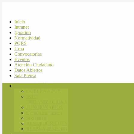
Inicio
Intranet
@narino
Normatividad
PQRS
Urna
Convocatorias
Eventos
Atención Ciudadano
Datos Abiertos
Sala Prensa
GOBERNACIÓN
GOBERNADOR
INFO
ORGANIZACIONAL
FUNCIONARIOS
Gestión Financiera
Secretarías
RENDICION CUENTAS
RESEÑA HISTORICA