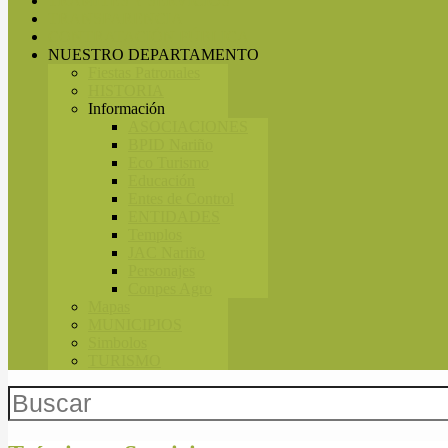
TRÁMITES Y SERVICIOS
TRANSPARENCIA
CONTRATACIÓN PÚBLICA
NUESTRO DEPARTAMENTO
Fiestas Patronales
HISTORIA
Información
ASOCIACIONES
BPID Nariño
Eco Turismo
Educación
Entes de Control
ENTIDADES
Templos
JAC Nariño
Personajes
Conpes Agro
Mapas
MUNICIPIOS
Simbolos
TURISMO